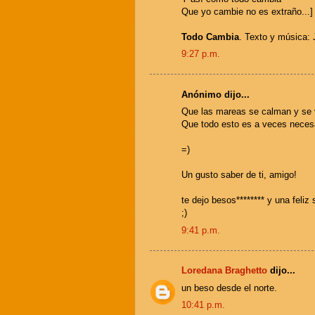
Que yo cambie no es extraño...]
Todo Cambia
. Texto y música:
9:27 p.m.
Anónimo dijo...
Que las mareas se calman y se
Que todo esto es a veces necesa
=)
Un gusto saber de ti, amigo!
te dejo besos******** y una feliz
;)
9:41 p.m.
Loredana Braghetto
dijo...
un beso desde el norte.
10:41 p.m.