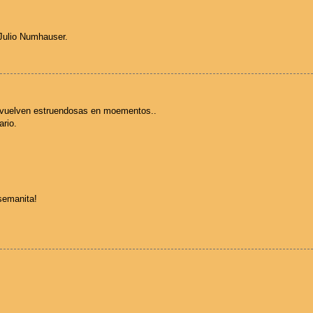
 Julio Numhauser.
 vuelven estruendosas en moementos..
rio.
 semanita!