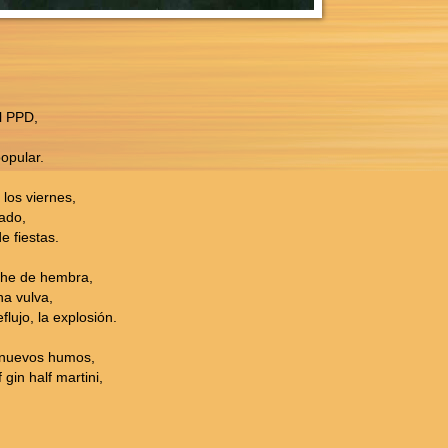
l PPD,
opular.
los viernes,
ado,
 fiestas.
eche de hembra,
na vulva,
flujo, la explosión.
n nuevos humos,
gin half martini,