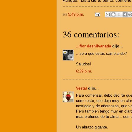
Aunque, hasta cierto punto, contiene
en
5:49 p.m.
36 comentarios:
...flor deshilvanada
dijo...
...será que estás cambiando?
Saludos!
6:29 p.m.
Vestal
dijo...
Para comenzar, debo decirte qu
como este, que deja muy en cla
nostlagia y de añoranzas, que va
Pero también tengo muy en claro
mas profundo de tu alma... como l
Un abrazo gigante.