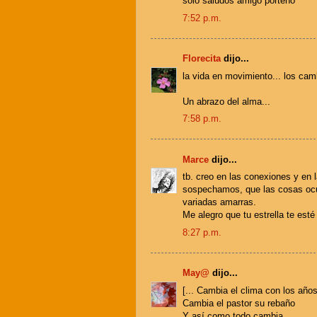
sólo saludos amigo porteño
7:52 p.m.
Florecita
dijo...
la vida en movimiento... los camb
Un abrazo del alma...
7:58 p.m.
Marce
dijo...
tb. creo en las conexiones y en l
sospechamos, que las cosas ocur
variadas amarras.
Me alegro que tu estrella te esté
8:27 p.m.
May@
dijo...
[... Cambia el clima con los años
Cambia el pastor su rebaño
Y así como todo cambia