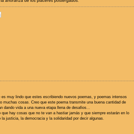
 la añoranza de los placeres postergados.
e es muy lindo que estes escribiendo nuevos poemas, y poemas intensos
ro muchas cosas. Creo que este poema transmite una buena cantidad de
n dando vida a una nueva etapa llena de desafios...
 que hay cosas que no te van a hastiar jamás y que siempre estarán en lo
a justicia, la democracia y la solidaridad por decir algunas.