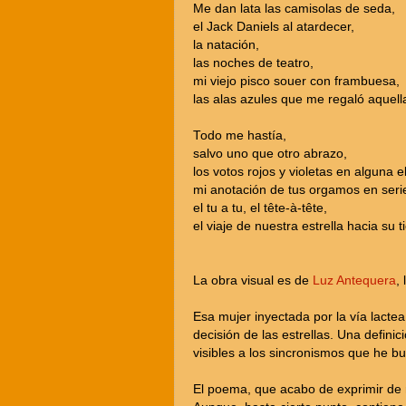
Me dan lata las camisolas de seda,
el Jack Daniels al atardecer,
la natación,
las noches de teatro,
mi viejo pisco souer con frambuesa,
las alas azules que me regaló aquell
Todo me hastía,
salvo uno que otro abrazo,
los votos rojos y violetas en alguna e
mi anotación de tus orgamos en seri
el tu a tu, el tête-à-tête,
el viaje de nuestra estrella hacia su ti
La obra visual es de
Luz Antequera
,
Esa mujer inyectada por la vía lacte
decisión de las estrellas. Una definic
visibles a los sincronismos que he b
El poema, que acabo de exprimir de 