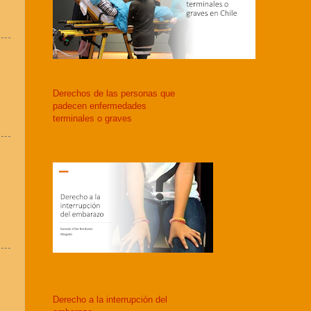
Derechos de las personas que
padecen enfermedades
terminales o graves
Derecho a la interrupción del