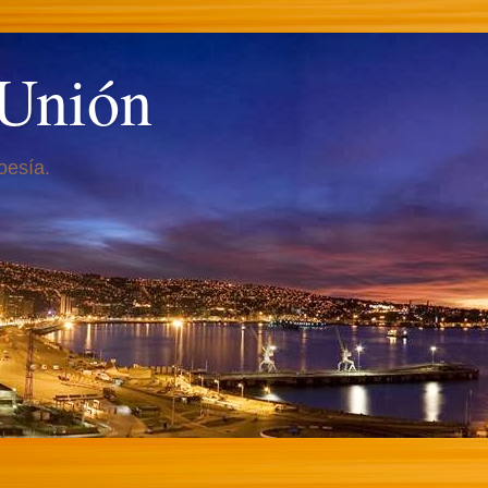
 Unión
oesía.