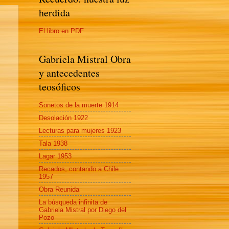
herdida
El libro en PDF
Gabriela Mistral Obra
y antecedentes
teosóficos
Sonetos de la muerte 1914
Desolación 1922
Lecturas para mujeres 1923
Tala 1938
Lagar 1953
Recados, contando a Chile
1957
Obra Reunida
La búsqueda infinita de
Gabriela Mistral por Diego del
Pozo