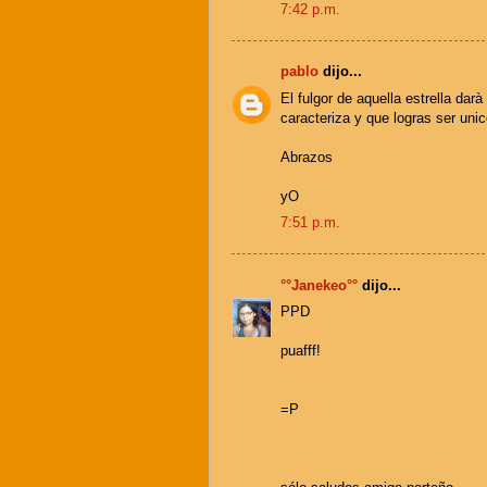
7:42 p.m.
pablo
dijo...
El fulgor de aquella estrella dar
caracteriza y que logras ser uni
Abrazos
yO
7:51 p.m.
°°Janekeo°°
dijo...
PPD
puafff!
=P