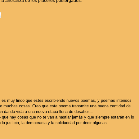
 la añoranza de los placeres postergados.
e es muy lindo que estes escribiendo nuevos poemas, y poemas intensos
ro muchas cosas. Creo que este poema transmite una buena cantidad de
n dando vida a una nueva etapa llena de desafios...
 que hay cosas que no te van a hastiar jamás y que siempre estarán en lo
a justicia, la democracia y la solidaridad por decir algunas.