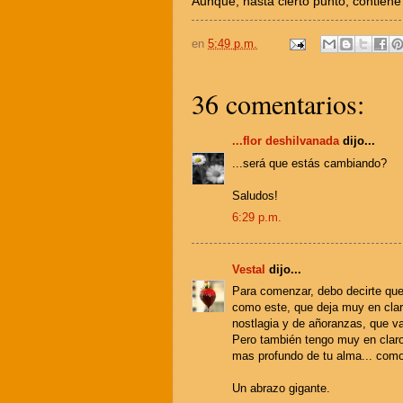
Aunque, hasta cierto punto, contiene
en
5:49 p.m.
36 comentarios:
...flor deshilvanada
dijo...
...será que estás cambiando?
Saludos!
6:29 p.m.
Vestal
dijo...
Para comenzar, debo decirte qu
como este, que deja muy en cla
nostlagia y de añoranzas, que va
Pero también tengo muy en claro
mas profundo de tu alma... como l
Un abrazo gigante.