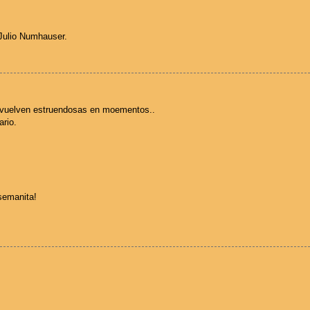
 Julio Numhauser.
 vuelven estruendosas en moementos..
rio.
 semanita!