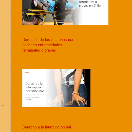
Derechos de las personas que
padecen enfermedades
terminales o graves
Derecho a la interrupción del