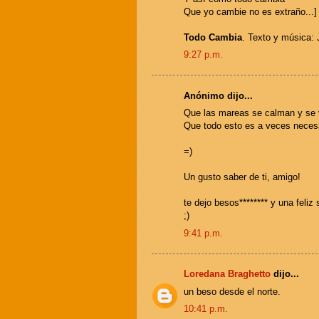
Que yo cambie no es extraño...]
Todo Cambia
. Texto y música:
9:27 p.m.
Anónimo dijo...
Que las mareas se calman y se
Que todo esto es a veces necesa
=)
Un gusto saber de ti, amigo!
te dejo besos******** y una feliz
;)
9:41 p.m.
Loredana Braghetto
dijo...
un beso desde el norte.
10:41 p.m.