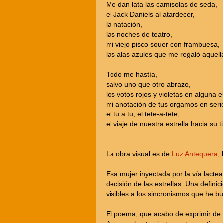
Me dan lata las camisolas de seda,
el Jack Daniels al atardecer,
la natación,
las noches de teatro,
mi viejo pisco souer con frambuesa,
las alas azules que me regaló aquell
Todo me hastía,
salvo uno que otro abrazo,
los votos rojos y violetas en alguna e
mi anotación de tus orgamos en seri
el tu a tu, el tête-à-tête,
el viaje de nuestra estrella hacia su ti
La obra visual es de
Luz Antequera
,
Esa mujer inyectada por la vía lacte
decisión de las estrellas. Una definic
visibles a los sincronismos que he b
El poema, que acabo de exprimir de 