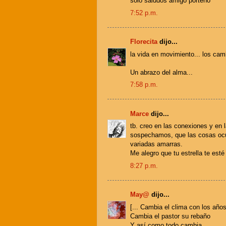
sólo saludos amigo porteño
7:52 p.m.
Florecita
dijo...
la vida en movimiento... los camb
Un abrazo del alma...
7:58 p.m.
Marce
dijo...
tb. creo en las conexiones y en l
sospechamos, que las cosas ocur
variadas amarras.
Me alegro que tu estrella te esté
8:27 p.m.
May@
dijo...
[... Cambia el clima con los años
Cambia el pastor su rebaño
Y así como todo cambia