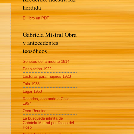
herdida
El libro en PDF
Gabriela Mistral Obra
y antecedentes
teosóficos
Sonetos de la muerte 1914
Desolación 1922
Lecturas para mujeres 1923
Tala 1938
Lagar 1953
Recados, contando a Chile
1957
Obra Reunida
La búsqueda infinita de
Gabriela Mistral por Diego del
Pozo