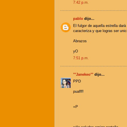
7:42 p.m.
pablo
dijo...
El fulgor de aquella estrella dar
caracteriza y que logras ser uni
Abrazos
yO
7:51 p.m.
°°Janekeo°°
dijo...
PPD
puafff!
=P