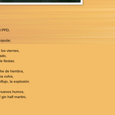
l PPD,
opular.
los viernes,
ado,
 fiestas.
eche de hembra,
na vulva,
flujo, la explosión.
n nuevos humos,
gin half martini,