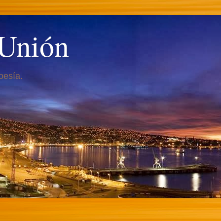
 Unión
oesía.