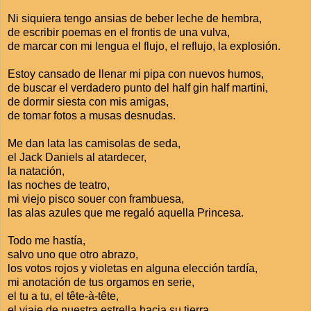
Ni siquiera tengo ansias de beber leche de hembra,
de escribir poemas en el frontis de una vulva,
de marcar con mi lengua el flujo, el reflujo, la explosión.
Estoy cansado de llenar mi pipa con nuevos humos,
de buscar el verdadero punto del half gin half martini,
de dormir siesta con mis amigas,
de tomar fotos a musas desnudas.
Me dan lata las camisolas de seda,
el Jack Daniels al atardecer,
la natación,
las noches de teatro,
mi viejo pisco souer con frambuesa,
las alas azules que me regaló aquella Princesa.
Todo me hastía,
salvo uno que otro abrazo,
los votos rojos y violetas en alguna elección tardía,
mi anotación de tus orgamos en serie,
el tu a tu, el tête-à-tête,
el viaje de nuestra estrella hacia su tierra.