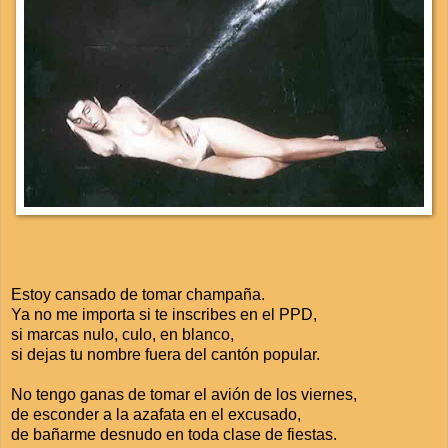
Estoy cansado de tomar champaña.
Ya no me importa si te inscribes en el PPD,
si marcas nulo, culo, en blanco,
si dejas tu nombre fuera del cantón popular.
No tengo ganas de tomar el avión de los viernes,
de esconder a la azafata en el excusado,
de bañarme desnudo en toda clase de fiestas.