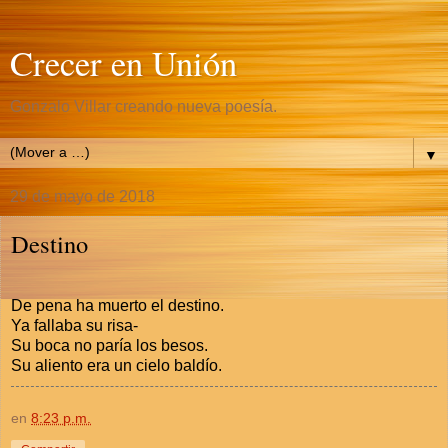
Crecer en Unión
Gonzalo Villar creando nueva poesía.
▼
29 de mayo de 2018
Destino
De pena ha muerto el destino.
Ya fallaba su risa-
Su boca no paría los besos.
Su aliento era un cielo baldío.
en
8:23 p.m.