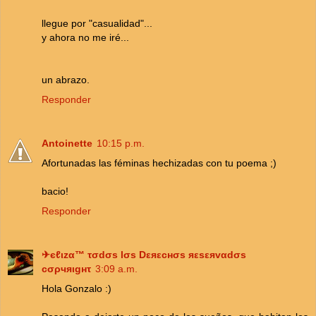
llegue por "casualidad"...
y ahora no me iré...
un abrazo.
Responder
Antoinette
10:15 p.m.
Afortunadas las féminas hechizadas con tu poema ;)
bacio!
Responder
✈єℓιzα™ τσdσs lσs Dεяεcнσs яεsεяvαdσs
cσρчяιgнτ
3:09 a.m.
Hola Gonzalo :)