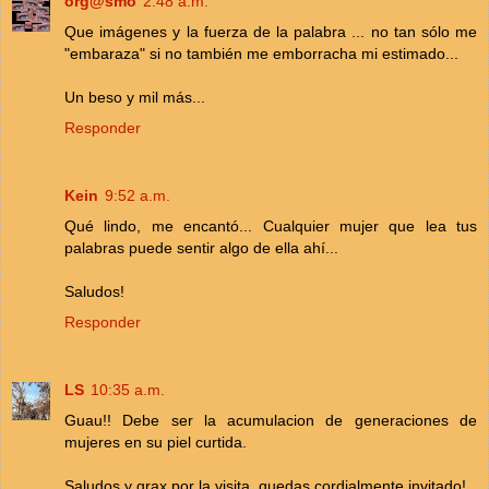
org@smo
2:48 a.m.
Que imágenes y la fuerza de la palabra ... no tan sólo me
"embaraza" si no también me emborracha mi estimado...
Un beso y mil más...
Responder
Kein
9:52 a.m.
Qué lindo, me encantó... Cualquier mujer que lea tus
palabras puede sentir algo de ella ahí...
Saludos!
Responder
LS
10:35 a.m.
Guau!! Debe ser la acumulacion de generaciones de
mujeres en su piel curtida.
Saludos y grax por la visita, quedas cordialmente invitado!