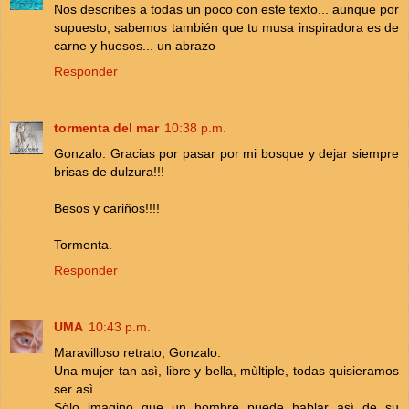
Nos describes a todas un poco con este texto... aunque por
supuesto, sabemos también que tu musa inspiradora es de
carne y huesos... un abrazo
Responder
tormenta del mar
10:38 p.m.
Gonzalo: Gracias por pasar por mi bosque y dejar siempre
brisas de dulzura!!!
Besos y cariños!!!!
Tormenta.
Responder
UMA
10:43 p.m.
Maravilloso retrato, Gonzalo.
Una mujer tan asì, libre y bella, mùltiple, todas quisieramos
ser asì.
Sòlo imagino que un hombre puede hablar asì de su