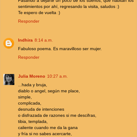
Pasando a dejarte un poco de los sueños, que habitan los
sentimientos por ahí, regresando la visita, saludos :)
Te espero de vuelta :)
Responder
Indhira
8:14 a.m.
Fabuloso poema. Es maravilloso ser mujer.
Responder
Julia Moreno
10:27 a.m.
...hada y bruja,
diablo o angel, según me place,
simple,
complicada,
desnuda de intenciones
o disfrazada de razones si me descifras,
tibia, templada,
caliente cuando me da la gana
y fría si no sabes acercarte,