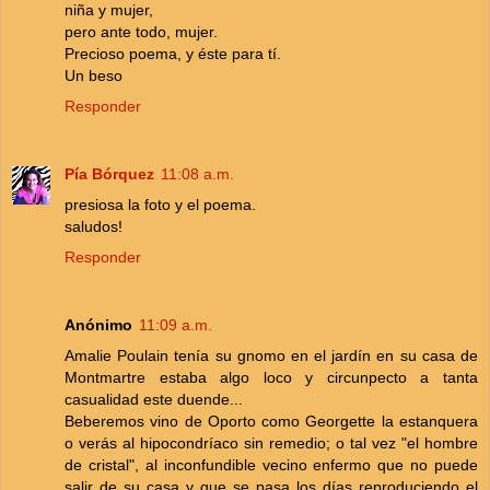
niña y mujer,
pero ante todo, mujer.
Precioso poema, y éste para tí.
Un beso
Responder
Pía Bórquez
11:08 a.m.
presiosa la foto y el poema.
saludos!
Responder
Anónimo
11:09 a.m.
Amalie Poulain tenía su gnomo en el jardín en su casa de
Montmartre estaba algo loco y circunpecto a tanta
casualidad este duende...
Beberemos vino de Oporto como Georgette la estanquera
o verás al hipocondríaco sin remedio; o tal vez "el hombre
de cristal", al inconfundible vecino enfermo que no puede
salir de su casa y que se pasa los días reproduciendo el