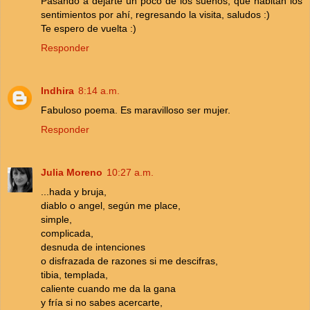
Pasando a dejarte un poco de los sueños, que habitan los
sentimientos por ahí, regresando la visita, saludos :)
Te espero de vuelta :)
Responder
Indhira
8:14 a.m.
Fabuloso poema. Es maravilloso ser mujer.
Responder
Julia Moreno
10:27 a.m.
...hada y bruja,
diablo o angel, según me place,
simple,
complicada,
desnuda de intenciones
o disfrazada de razones si me descifras,
tibia, templada,
caliente cuando me da la gana
y fría si no sabes acercarte,