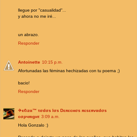
llegue por "casualidad"...
y ahora no me iré...
un abrazo.
Responder
Antoinette
10:15 p.m.
Afortunadas las féminas hechizadas con tu poema ;)
bacio!
Responder
✈єℓιzα™ τσdσs lσs Dεяεcнσs яεsεяvαdσs
cσρчяιgнτ
3:09 a.m.
Hola Gonzalo :)