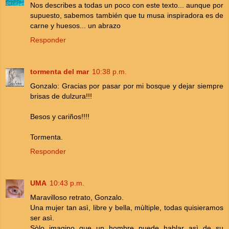
Nos describes a todas un poco con este texto... aunque por
supuesto, sabemos también que tu musa inspiradora es de
carne y huesos... un abrazo
Responder
tormenta del mar
10:38 p.m.
Gonzalo: Gracias por pasar por mi bosque y dejar siempre
brisas de dulzura!!!
Besos y cariños!!!!
Tormenta.
Responder
UMA
10:43 p.m.
Maravilloso retrato, Gonzalo.
Una mujer tan asì, libre y bella, mùltiple, todas quisieramos
ser asì.
Sòlo imagino que un hombre puede hablar asì de su