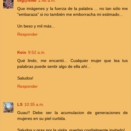
org@smo
2:48 a.m.
Que imágenes y la fuerza de la palabra ... no tan sólo me
"embaraza" si no también me emborracha mi estimado...
Un beso y mil más...
Responder
Kein
9:52 a.m.
Qué lindo, me encantó... Cualquier mujer que lea tus
palabras puede sentir algo de ella ahí...
Saludos!
Responder
LS
10:35 a.m.
Guau!! Debe ser la acumulacion de generaciones de
mujeres en su piel curtida.
Saludos y grax por la visita, quedas cordialmente invitado!