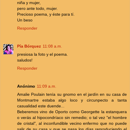
niña y mujer,
pero ante todo, mujer.
Precioso poema, y éste para tí.
Un beso
Responder
Pía Bórquez
11:08 a.m.
presiosa la foto y el poema.
saludos!
Responder
Anónimo
11:09 a.m.
Amalie Poulain tenía su gnomo en el jardín en su casa de
Montmartre estaba algo loco y circunpecto a tanta
casualidad este duende...
Beberemos vino de Oporto como Georgette la estanquera
o verás al hipocondríaco sin remedio; o tal vez "el hombre
de cristal", al inconfundible vecino enfermo que no puede
salir de su casa y que se pasa los días reproduciendo el