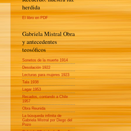
herdida
El libro en PDF
Gabriela Mistral Obra
y antecedentes
teosóficos
Sonetos de la muerte 1914
Desolación 1922
Lecturas para mujeres 1923
Tala 1938
Lagar 1953
Recados, contando a Chile
1957
Obra Reunida
La búsqueda infinita de
Gabriela Mistral por Diego del
Pozo