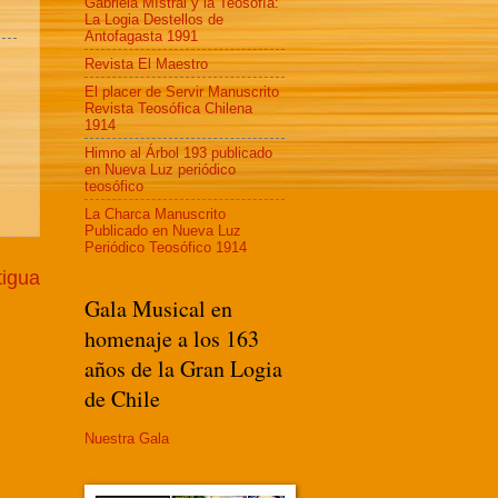
Gabriela MIstral y la Teosofía:
La Logia Destellos de
Antofagasta 1991
Revista El Maestro
El placer de Servir Manuscrito
Revista Teosófica Chilena
1914
Himno al Árbol 193 publicado
en Nueva Luz periódico
teosófico
La Charca Manuscrito
Publicado en Nueva Luz
Periódico Teosófico 1914
tigua
Gala Musical en
homenaje a los 163
años de la Gran Logia
de Chile
Nuestra Gala