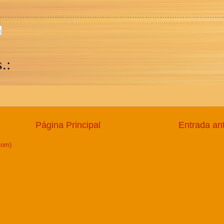
.:
Página Principal
Entrada an
tom)