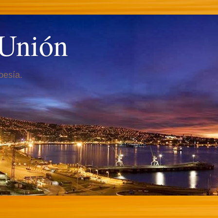
 Unión
oesía.