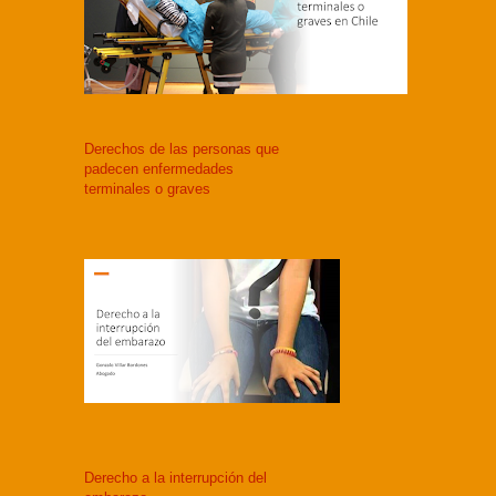
Derechos de las personas que
padecen enfermedades
terminales o graves
Derecho a la interrupción del