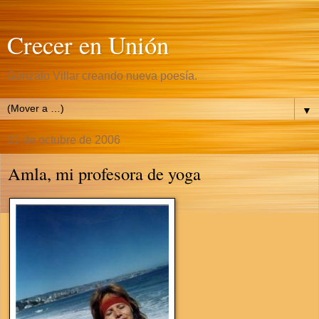
Crecer en Unión
Gonzalo Villar creando nueva poesía.
▼
31 de octubre de 2006
Amla, mi profesora de yoga