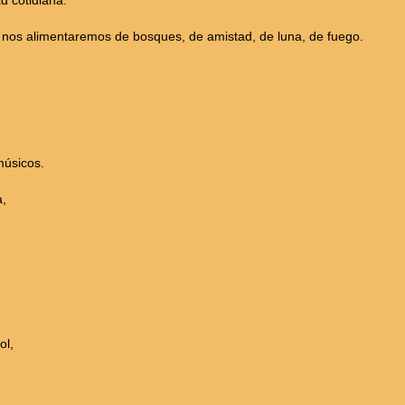
ad cotidiana.
, nos alimentaremos de bosques, de amistad, de luna, de fuego.
músicos.
a,
ol,