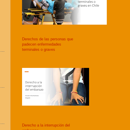
Derechos de las personas que
padecen enfermedades
terminales o graves
Derecho a la interrupción del