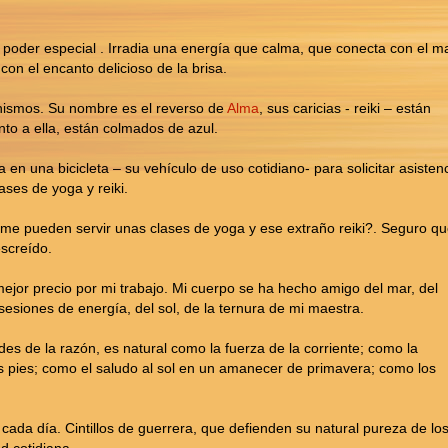
n poder especial . Irradia una energía que calma, que conecta con el ma
 con el encanto delicioso de la brisa.
ronismos. Su nombre es el reverso de
Alma
, sus caricias - reiki – están
nto a ella, están colmados de azul.
n una bicicleta – su vehículo de uso cotidiano- para solicitar asisten
ases de yoga y reiki.
 me pueden servir unas clases de yoga y ese extraño reiki?. Seguro q
screído.
jor precio por mi trabajo. Mi cuerpo se ha hecho amigo del mar, del
esiones de energía, del sol, de la ternura de mi maestra.
ades de la razón, es natural como la fuerza de la corriente; como la
s pies; como el saludo al sol en un amanecer de primavera; como los
os cada día. Cintillos de guerrera, que defienden su natural pureza de lo