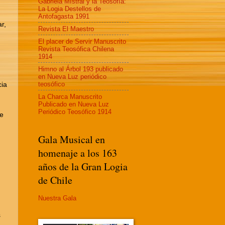
Gabriela MIstral y la Teosofía:
La Logia Destellos de
Antofagasta 1991
r,
Revista El Maestro
El placer de Servir Manuscrito
Revista Teosófica Chilena
1914
Himno al Árbol 193 publicado
en Nueva Luz periódico
teosófico
cia
La Charca Manuscrito
Publicado en Nueva Luz
Periódico Teosófico 1914
ue
Gala Musical en
homenaje a los 163
años de la Gran Logia
de Chile
Nuestra Gala
s