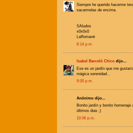
Siempre he querido hacerme tera
sacarmelas de encima.
SAludos
x0x0x0
LaRomané
8:14 p.m.
Isabel Barceló Chico
dijo...
Ese es un jardín que me gustaría
mágica serenidad...
9:00 p.m.
Anónimo dijo...
Bonito jardín y bonito homenaje a
últimos dias ;)
10:06 p.m.