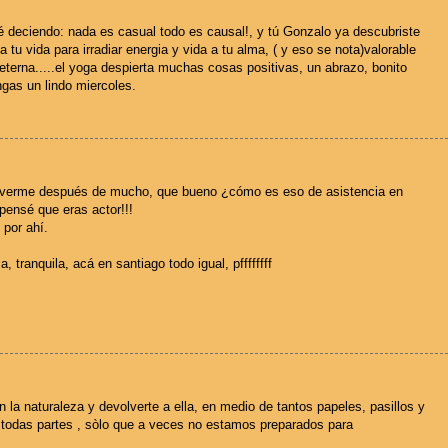
ré deciendo: nada es casual todo es causal!, y tú Gonzalo ya descubriste
a tu vida para irradiar energia y vida a tu alma, ( y eso se nota)valorable
 eterna.....el yoga despierta muchas cosas positivas, un abrazo, bonito
engas un lindo miercoles.
a verme después de mucho, que bueno ¿cómo es eso de asistencia en
 pensé que eras actor!!!
 por ahí.
 tranquila, acá en santiago todo igual, pffffffff
 la naturaleza y devolverte a ella, en medio de tantos papeles, pasillos y
 todas partes , sòlo que a veces no estamos preparados para