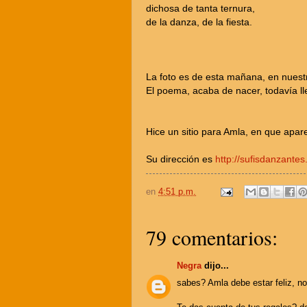
dichosa de tanta ternura,
de la danza, de la fiesta.
La foto es de esta mañana, en nuestr
El poema, acaba de nacer, todavía ll
Hice un sitio para Amla, en que apar
Su dirección es
http://sufisdanzante
en
4:51 p.m.
79 comentarios:
Negra
dijo...
sabes? Amla debe estar feliz, no