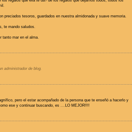
 los regalos que ella te dá? de los regalos que dejamos todos, todos los
il.
son preciados tesoros, guardados en nuestra almidonada y suave memoria.
s, te mando saludos.
r tanto mar en el alma.
un administrador de blog.
gnífico, pero el estar acompañado de la persona que te enseñó a hacerlo y
 como ese y continuar buscando, es ....LO MEJOR!!!!