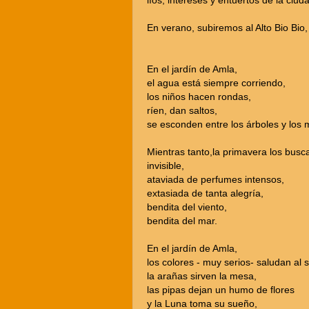
líos, intereses y entuertos de la ciud
En verano, subiremos al Alto Bio Bio
En el jardín de Amla,
el agua está siempre corriendo,
los niños hacen rondas,
ríen, dan saltos,
se esconden entre los árboles y los 
Mientras tanto,la primavera los busc
invisible,
ataviada de perfumes intensos,
extasiada de tanta alegría,
bendita del viento,
bendita del mar.
En el jardín de Amla,
los colores - muy serios- saludan al s
la arañas sirven la mesa,
las pipas dejan un humo de flores
y la Luna toma su sueño,