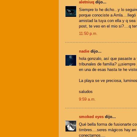
aletniuq
dijo...
Siempre lo he dicho...y lo segui
porque conociste a Amla....llegó 
amistad la tuya con ella y q sea
post, te veo en el mio si?....q t
11:50 p.m.
nadie
dijo...
hola gonzalo, así que pasaste 
tribunales de familia? ¡¡¡siempre
en una de esas hasta te he visto
La playa se ve preciosa, luminosa,
saludos
9:59 a.m.
smoked eyes
dijo...
Qué bella forma de fusionarte con
timbres....seres mágicos hay en
conectarnos....