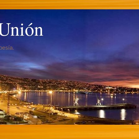
 Unión
oesía.