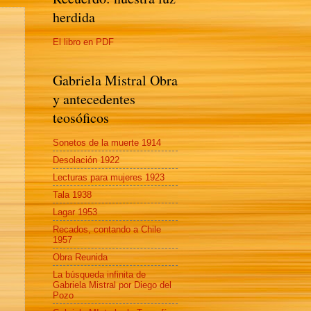
herdida
El libro en PDF
Gabriela Mistral Obra
y antecedentes
teosóficos
Sonetos de la muerte 1914
Desolación 1922
Lecturas para mujeres 1923
Tala 1938
Lagar 1953
Recados, contando a Chile
1957
Obra Reunida
La búsqueda infinita de
Gabriela Mistral por Diego del
Pozo