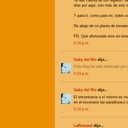
Te das cuenta de tus regalos? de
días por aquí, son más de seis m
Y para ti, como para mi, todos 
De abajo de mi planta de tomate
PD. Qué afortunado eres en tene
6:14 p.m.
Gaby del Río
dijo...
Este blog ha sido eliminado por 
6:23 p.m.
Gaby del Río
dijo...
El encontrarse a sí mismo es ma
en el escenario tan paradisiaco
6:24 p.m.
LaRomané
dijo...