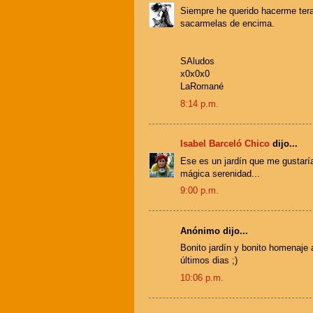
Siempre he querido hacerme tera
sacarmelas de encima.
SAludos
x0x0x0
LaRomané
8:14 p.m.
Isabel Barceló Chico
dijo...
Ese es un jardín que me gustaría
mágica serenidad...
9:00 p.m.
Anónimo dijo...
Bonito jardín y bonito homenaje a
últimos dias ;)
10:06 p.m.