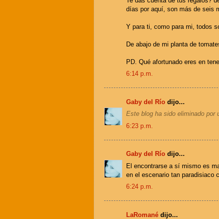
Te das cuenta de tus regalos? de
días por aquí, son más de seis m
Y para ti, como para mi, todos 
De abajo de mi planta de tomate
PD. Qué afortunado eres en tene
6:14 p.m.
Gaby del Río
dijo...
Este blog ha sido eliminado por 
6:23 p.m.
Gaby del Río
dijo...
El encontrarse a sí mismo es ma
en el escenario tan paradisiaco
6:24 p.m.
LaRomané
dijo...