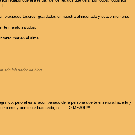
 los regalos que ella te dá? de los regalos que dejamos todos, todos los
il.
son preciados tesoros, guardados en nuestra almidonada y suave memoria.
s, te mando saludos.
r tanto mar en el alma.
un administrador de blog.
gnífico, pero el estar acompañado de la persona que te enseñó a hacerlo y
 como ese y continuar buscando, es ....LO MEJOR!!!!