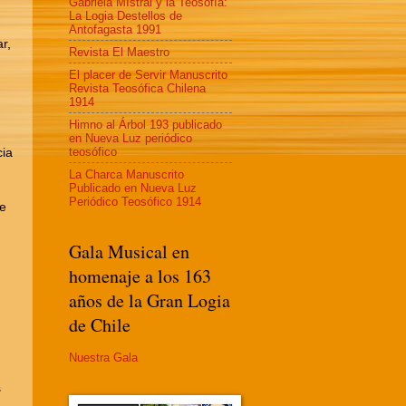
Gabriela MIstral y la Teosofía:
La Logia Destellos de
Antofagasta 1991
r,
Revista El Maestro
El placer de Servir Manuscrito
Revista Teosófica Chilena
1914
Himno al Árbol 193 publicado
en Nueva Luz periódico
teosófico
cia
La Charca Manuscrito
Publicado en Nueva Luz
Periódico Teosófico 1914
ue
Gala Musical en
homenaje a los 163
años de la Gran Logia
de Chile
Nuestra Gala
s