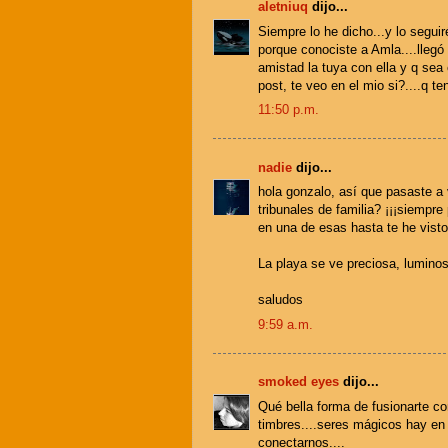
aletniuq
dijo...
Siempre lo he dicho...y lo segui
porque conociste a Amla....llegó 
amistad la tuya con ella y q sea
post, te veo en el mio si?....q t
11:50 p.m.
nadie
dijo...
hola gonzalo, así que pasaste 
tribunales de familia? ¡¡¡siempre
en una de esas hasta te he visto
La playa se ve preciosa, luminosa,
saludos
9:59 a.m.
smoked eyes
dijo...
Qué bella forma de fusionarte con
timbres....seres mágicos hay en
conectarnos....