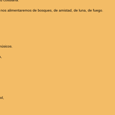
ad cotidiana.
, nos alimentaremos de bosques, de amistad, de luna, de fuego.
músicos.
a,
ol,