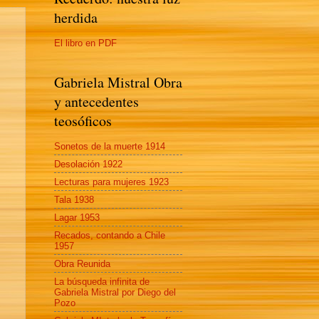
herdida
El libro en PDF
Gabriela Mistral Obra
y antecedentes
teosóficos
Sonetos de la muerte 1914
Desolación 1922
Lecturas para mujeres 1923
Tala 1938
Lagar 1953
Recados, contando a Chile
1957
Obra Reunida
La búsqueda infinita de
Gabriela Mistral por Diego del
Pozo