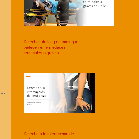
Derechos de las personas que
padecen enfermedades
terminales o graves
Derecho a la interrupción del