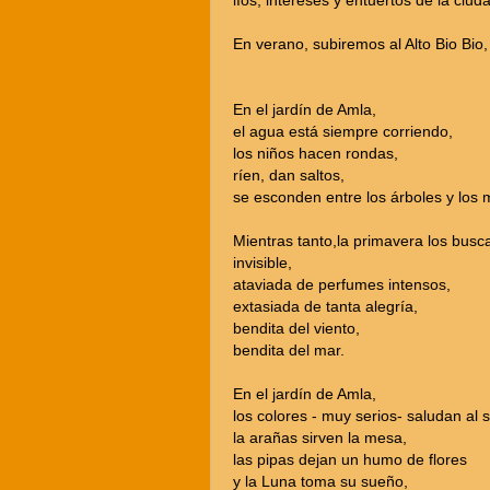
líos, intereses y entuertos de la ciud
En verano, subiremos al Alto Bio Bio
En el jardín de Amla,
el agua está siempre corriendo,
los niños hacen rondas,
ríen, dan saltos,
se esconden entre los árboles y los 
Mientras tanto,la primavera los busc
invisible,
ataviada de perfumes intensos,
extasiada de tanta alegría,
bendita del viento,
bendita del mar.
En el jardín de Amla,
los colores - muy serios- saludan al s
la arañas sirven la mesa,
las pipas dejan un humo de flores
y la Luna toma su sueño,