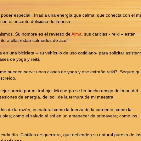
n poder especial . Irradia una energía que calma, que conecta con el ma
 con el encanto delicioso de la brisa.
ronismos. Su nombre es el reverso de
Alma
, sus caricias - reiki – están
nto a ella, están colmados de azul.
n una bicicleta – su vehículo de uso cotidiano- para solicitar asisten
ases de yoga y reiki.
 me pueden servir unas clases de yoga y ese extraño reiki?. Seguro q
screído.
jor precio por mi trabajo. Mi cuerpo se ha hecho amigo del mar, del
esiones de energía, del sol, de la ternura de mi maestra.
ades de la razón, es natural como la fuerza de la corriente; como la
s pies; como el saludo al sol en un amanecer de primavera; como los
os cada día. Cintillos de guerrera, que defienden su natural pureza de lo