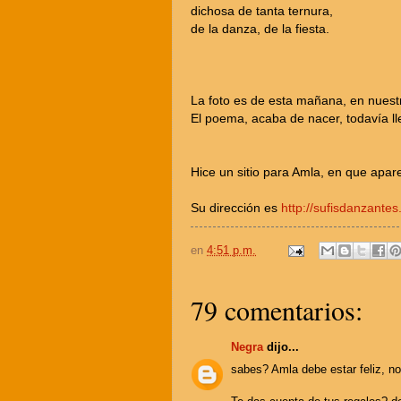
dichosa de tanta ternura,
de la danza, de la fiesta.
La foto es de esta mañana, en nuestr
El poema, acaba de nacer, todavía ll
Hice un sitio para Amla, en que apar
Su dirección es
http://sufisdanzante
en
4:51 p.m.
79 comentarios:
Negra
dijo...
sabes? Amla debe estar feliz, no