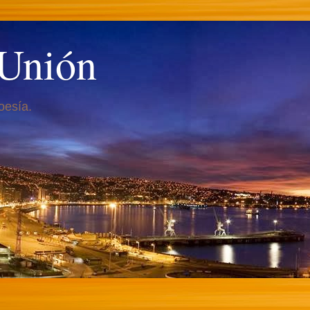
 Unión
oesía.