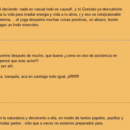
ré deciendo: nada es casual todo es causal!, y tú Gonzalo ya descubriste
a tu vida para irradiar energia y vida a tu alma, ( y eso se nota)valorable
 eterna.....el yoga despierta muchas cosas positivas, un abrazo, bonito
engas un lindo miercoles.
a verme después de mucho, que bueno ¿cómo es eso de asistencia en
 pensé que eras actor!!!
 por ahí.
 tranquila, acá en santiago todo igual, pffffffff
 la naturaleza y devolverte a ella, en medio de tantos papeles, pasillos y
 todas partes , sòlo que a veces no estamos preparados para