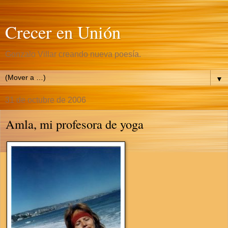
Crecer en Unión
Gonzalo Villar creando nueva poesía.
▼
31 de octubre de 2006
Amla, mi profesora de yoga