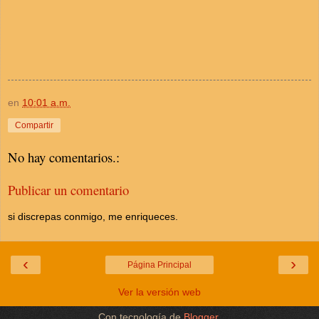
en
10:01 a.m.
Compartir
No hay comentarios.:
Publicar un comentario
si discrepas conmigo, me enriqueces.
‹
›
Página Principal
Ver la versión web
Con tecnología de
Blogger
.