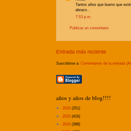
Tantos años que bueno que estés
abrazo...
7:53 p.m.
Publicar un comentario
Entrada más reciente
Suscribirse a:
Comentarios de la entrada (A
años y años de blog!!!!
►
2026
(251)
►
2025
(416)
►
2024
(388)