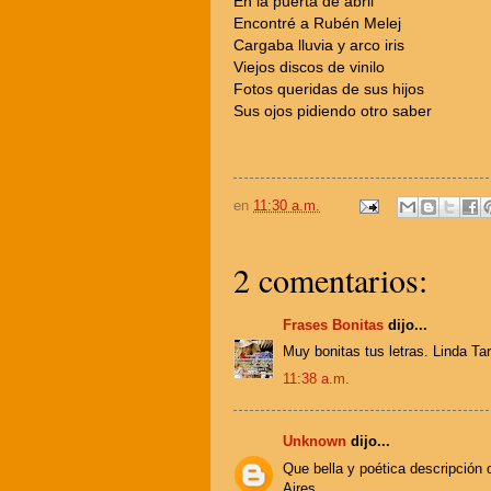
En la puerta de abril
Encontré a Rubén Melej
Cargaba lluvia y arco iris
Viejos discos de vinilo
Fotos queridas de sus hijos
Sus ojos pidiendo otro saber
en
11:30 a.m.
2 comentarios:
Frases Bonitas
dijo...
Muy bonitas tus letras. Linda Ta
11:38 a.m.
Unknown
dijo...
Que bella y poética descripción 
Aires,