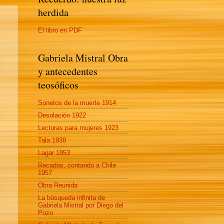
herdida
El libro en PDF
Gabriela Mistral Obra
y antecedentes
teosóficos
Sonetos de la muerte 1914
Desolación 1922
Lecturas para mujeres 1923
Tala 1938
Lagar 1953
Recados, contando a Chile
1957
Obra Reunida
La búsqueda infinita de
Gabriela Mistral por Diego del
Pozo