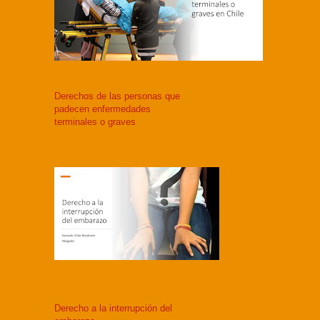
Derechos de las personas que
padecen enfermedades
terminales o graves
Derecho a la interrupción del