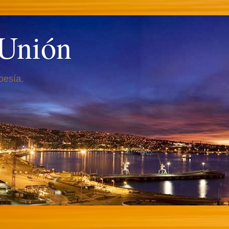
 Unión
oesía.