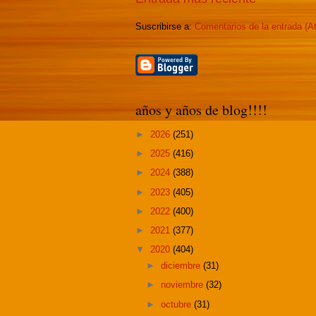
Suscribirse a:
Comentarios de la entrada (A
años y años de blog!!!!
►
2026
(251)
►
2025
(416)
►
2024
(388)
►
2023
(405)
►
2022
(400)
►
2021
(377)
▼
2020
(404)
►
diciembre
(31)
►
noviembre
(32)
►
octubre
(31)