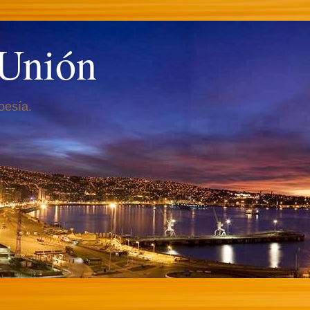
 Unión
oesía.