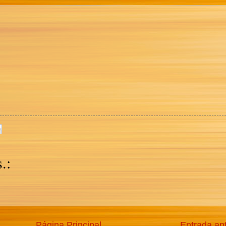
.:
Página Principal
Entrada an