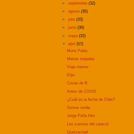
►
septiembre
(32)
►
agosto
(35)
►
julio
(33)
►
junio
(30)
►
mayo
(32)
▼
abril
(57)
Mons Pubis
Manos mojadas
Viaje interior
Elijo
Cosas de B
Antes de COVID
¿Cuàl es la fecha de Chile?
Somos ronda
Jorge Peña Hen
Los cuernos del caracol
Quetzacóatl