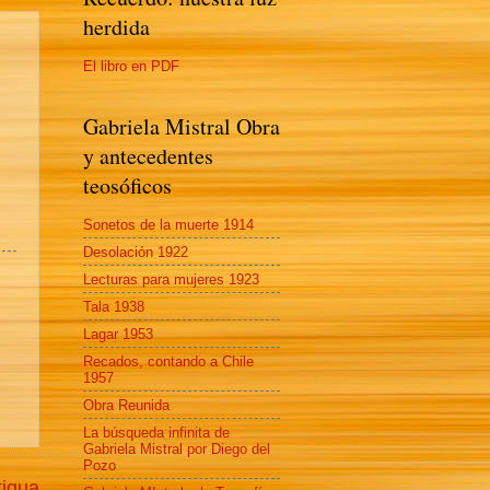
herdida
El libro en PDF
Gabriela Mistral Obra
y antecedentes
teosóficos
Sonetos de la muerte 1914
Desolación 1922
Lecturas para mujeres 1923
Tala 1938
Lagar 1953
Recados, contando a Chile
1957
Obra Reunida
La búsqueda infinita de
Gabriela Mistral por Diego del
Pozo
tigua