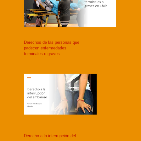
Derechos de las personas que
padecen enfermedades
terminales o graves
Derecho a la interrupción del