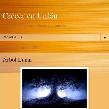
Crecer en Unión
Gonzalo Villar creando nueva poesía.
▼
18 de febrero de 2011
Árbol Lunar